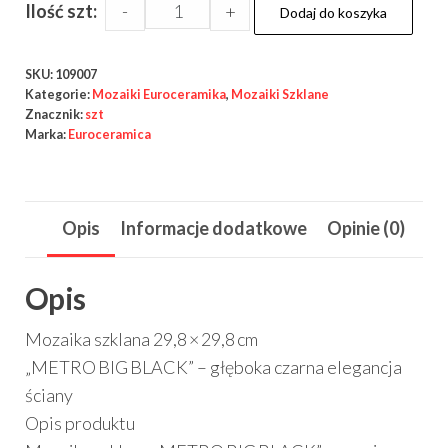
Mozaika
Ilość szt:
-
+
Dodaj do koszyka
29.8X29.8
METRO
SKU:
109007
BIG
Kategorie:
Mozaiki Euroceramika
,
Mozaiki Szklane
BLACK
Znacznik:
szt
Marka:
Euroceramica
GAT
I
quantity
Opis
Informacje dodatkowe
Opinie (0)
Opis
Mozaika szklana 29,8 × 29,8 cm
„METRO BIG BLACK” – głęboka czarna elegancja
ściany
Opis produktu