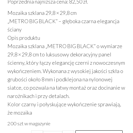
Poprzednia najniższa cena:
82,50
zł
.
wynosiła:
wynosi:
Mozaika szklana 29,8 × 29,8 cm
85,00 zł.
82,50 zł.
„METRO BIG BLACK” – głęboka czarna elegancja
ściany
Opis produktu
Mozaika szklana „METRO BIG BLACK” o wymiarze
29,8 × 29,8 cm to luksusowy dekoracyjny panel
ścienny, który łączy elegancję czerni z nowoczesnym
wykończeniem. Wykonana z wysokiej jakości szkła o
grubości około 8 mm i podklejona na nylonowej
siatce, co pozwala na łatwy montaż oraz docinanie w
narożnikach i przy detalach.
Kolor czarny i połyskujące wykończenie sprawiają,
że mozaika
200 szt w magazynie