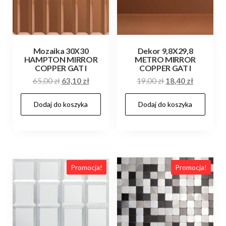
Mozaika 30X30
Dekor 9,8X29,8
HAMPTON MIRROR
METRO MIRROR
COPPER GAT I
COPPER GAT I
Pierwotna
Aktualna
Pierwotna
Aktualna
65,00
zł
63,10
zł
19,00
zł
18,40
zł
cena
cena
cena
cena
Dodaj do koszyka
Dodaj do koszyka
wynosiła:
wynosi:
wynosiła:
wynosi:
65,00 zł.
63,10 zł.
19,00 zł.
18,40 zł.
Promocja!
Promocja!