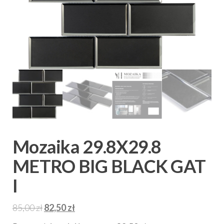
Mozaika 29.8X29.8
METRO BIG BLACK GAT
I
Pierwotna
Aktualna
85,00
zł
82,50
zł
cena
cena