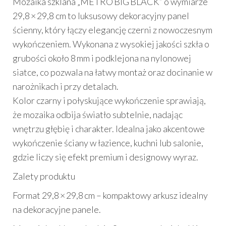
Mozaika szklana „METRO BIG BLACK” o wymiarze
29,8 × 29,8 cm to luksusowy dekoracyjny panel
ścienny, który łączy elegancję czerni z nowoczesnym
wykończeniem. Wykonana z wysokiej jakości szkła o
grubości około 8 mm i podklejona na nylonowej
siatce, co pozwala na łatwy montaż oraz docinanie w
narożnikach i przy detalach.
Kolor czarny i połyskujące wykończenie sprawiają,
że mozaika odbija światło subtelnie, nadając
wnętrzu głębię i charakter. Idealna jako akcentowe
wykończenie ściany w łazience, kuchni lub salonie,
gdzie liczy się efekt premium i designowy wyraz.
Zalety produktu
Format 29,8 × 29,8 cm – kompaktowy arkusz idealny
na dekoracyjne panele.