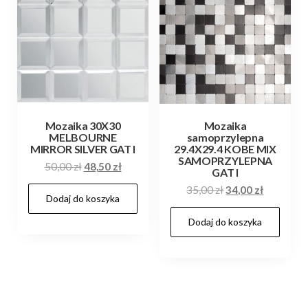
Mozaika 30X30
Mozaika
MELBOURNE
samoprzylepna
MIRROR SILVER GAT I
29.4X29.4 KOBE MIX
SAMOPRZYLEPNA
Pierwotna
Aktualna
50,00
zł
48,50
zł
GAT I
cena
cena
Pierwotna
Aktualna
35,00
zł
34,00
zł
Dodaj do koszyka
wynosiła:
wynosi:
cena
cena
50,00 zł.
48,50 zł.
Dodaj do koszyka
wynosiła:
wynosi:
35,00 zł.
34,00 zł.