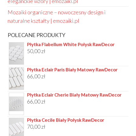
eleganckie wzory | emozaiki.pl
Mozaiki organiczne – nowoczesny design i
naturalne kształty | emozaiki.pl
POLECANE PRODUKTY
Płytka Flabellum White Połysk RawDecor
50,00
zł
Płytka Eclair Paris Biały Matowy RawDecor
66,00
zł
Płytka Eclair Cherie Biały Matowy RawDecor
66,00
zł
Płytka Cecile Biały Połysk RawDecor
70,00
zł