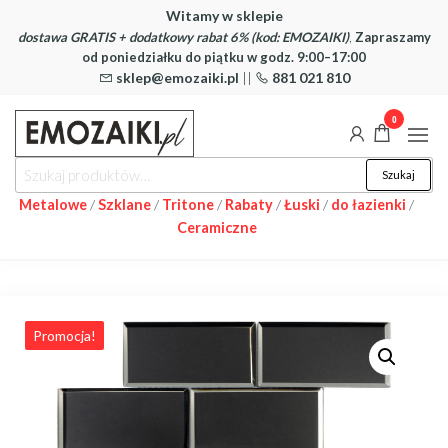
Przejdź
Witamy w sklepie
dostawa GRATIS + dodatkowy rabat 6% (kod: EMOZAIKI)
,
Zapraszamy
do
od poniedziałku do piątku w godz. 9:00–17:00
treści
sklep@emozaiki.pl
||
881 021 810
0
emozaiki –
Sklep online z
Szukaj:
Szukaj
mozaikami
mozaiki
szklanymi i
Metalowe
/
Szklane
/
Tritone
/
Rabaty
/
Łuski
/
do łazienki
/
ceramicznymi
szklane i
Ceramiczne
ceramiczne
Promocja!