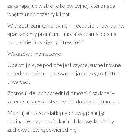
za kanapą lub w strefie telewizyjnej, które nada
wnętrzu nowoczesny klimat.
W przestrzeni komercyjnej – recepcje, showroomy,
apartamenty premium — mozaika czarna idealna
tam, gdzie liczy się styl i trwałość.
Wskazówki montażowe
Upewnij się, że podłoże jest czyste, suche i równe
przed montażem – to gwarancja dobrego efektu i
trwałości.
Zastosuj klej odpowiedni dla mozaiki szklanej –
zaleca się specjalistyczny klej do szkła lub mozaik.
Montuj arkusze z siatką nylonową, planując
docinanie przy narożnikach lub krawędziach, by
zachować równą powierzchnię.